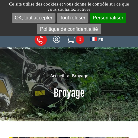
Passer
Ce site utilise des cookies et vous donne le contrôle sur ce que
vous souhaitez activer
au
OK, tout accepter
Tout refuser
Personnaliser
Toggl
contenu
Navig
Politique de confidentialité
0
FR
A propos
Produits
Votre métier
Accueil
>
Broyage
Services
Broyage
Blog
Contact