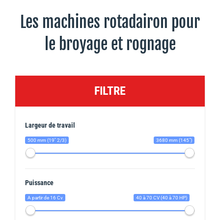
Les machines rotadairon pour
le broyage et rognage
FILTRE
Largeur de travail
500 mm (19'' 2/3)
3680 mm (145")
Puissance
A partir de 16 Cv
40 à 70 CV (40 à 70 HP)