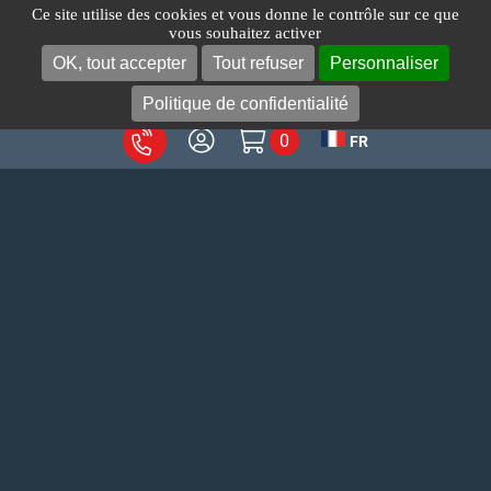
Passer
Ce site utilise des cookies et vous donne le contrôle sur ce que
vous souhaitez activer
au
OK, tout accepter
Tout refuser
Personnaliser
Toggl
contenu
Navig
Politique de confidentialité
0
FR
A propos
Produits
Votre métier
Services
Blog
Contact