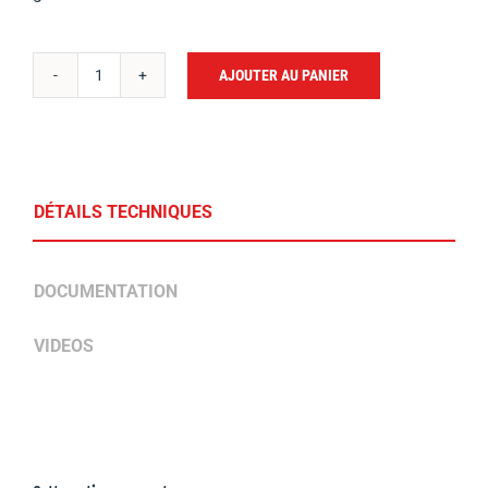
AJOUTER AU PANIER
quantité
de
KIT
HERISSON
DÉTAILS TECHNIQUES
DOCUMENTATION
VIDEOS