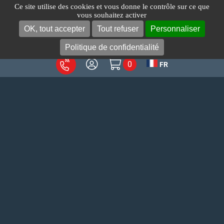
Passer
Ce site utilise des cookies et vous donne le contrôle sur ce que
vous souhaitez activer
au
OK, tout accepter
Tout refuser
Personnaliser
Toggl
contenu
Navig
Politique de confidentialité
0
FR
A propos
Produits
Votre métier
Services
Blog
Contact