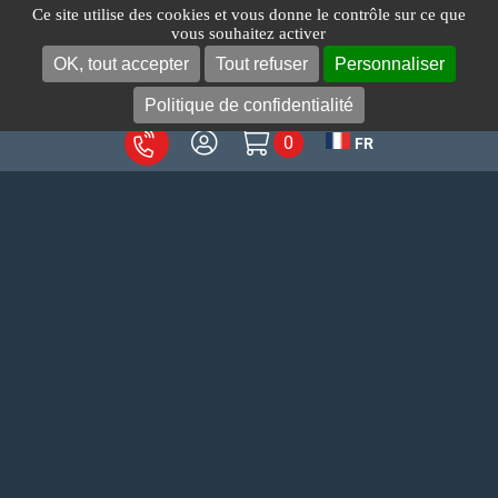
Passer
Ce site utilise des cookies et vous donne le contrôle sur ce que
vous souhaitez activer
au
OK, tout accepter
Tout refuser
Personnaliser
Toggl
contenu
Navig
Politique de confidentialité
0
FR
A propos
Produits
Votre métier
Services
Blog
Contact