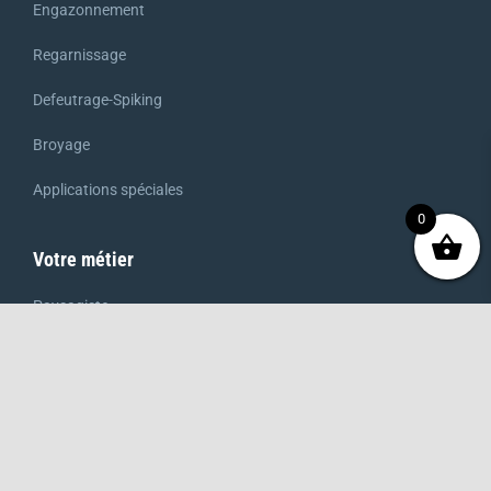
Engazonnement
Regarnissage
Defeutrage-Spiking
Broyage
Applications spéciales
0
Votre métier
Paysagiste
Gestionnaire de terrain sportif
Collectivités
Golf
Producteur de gazon de plaquage