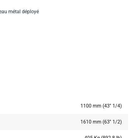
eau métal déployé
1100 mm (43'' 1/4)
1610 mm (63'' 1/2)
405 Kg (892.8 lb)