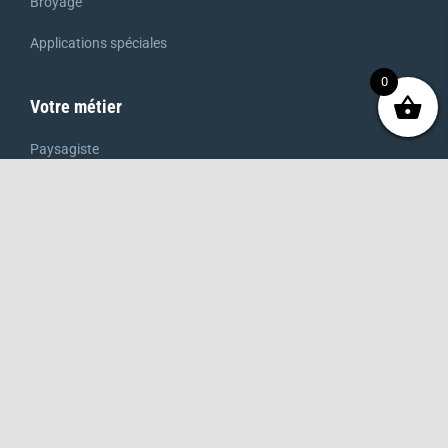
Broyage
Applications spéciales
0
Votre métier
Paysagiste
Gestionnaire de terrain sportif
Collectivités
Golf
Producteur de gazon de plaquage
Loueur
Maraîcher
Agriculteur