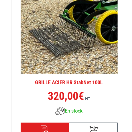
GRILLE ACIER HR StabNet 100L
320,00
€
HT
En stock
AJOUTER AU
DÉTAILS
PANIER