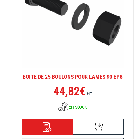
BOITE DE 25 BOULONS POUR LAMES 90 EP.8
44,82
€
HT
En stock
AJOUTER AU
DÉTAILS
PANIER