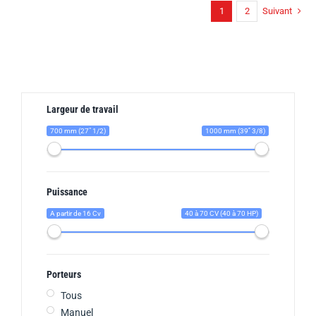
1
2
Suivant
Largeur de travail
700 mm (27" 1/2)
1000 mm (39’’ 3/8)
Puissance
A partir de 16 Cv
40 à 70 CV (40 à 70 HP)
Porteurs
Tous
Manuel