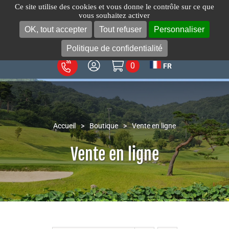
Passer
Ce site utilise des cookies et vous donne le contrôle sur ce que
vous souhaitez activer
au
OK, tout accepter
Tout refuser
Personnaliser
Toggl
contenu
Navig
Politique de confidentialité
0
FR
A propos
Produits
Votre métier
Accueil
>
Boutique
>
Vente en ligne
Services
Vente en ligne
Blog
Contact