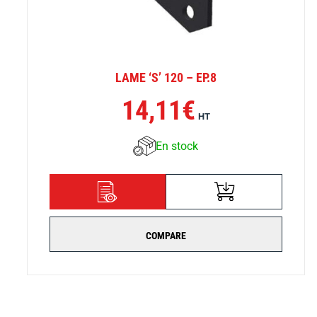
LAME ‘S’ 120 – EP.8
14,11
€
HT
En stock
AJOUTER AU
DÉTAILS
PANIER
COMPARE