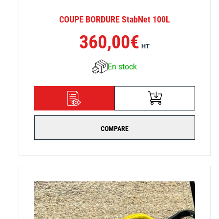
COUPE BORDURE StabNet 100L
360,00
€
HT
En stock
AJOUTER AU
DÉTAILS
PANIER
COMPARE