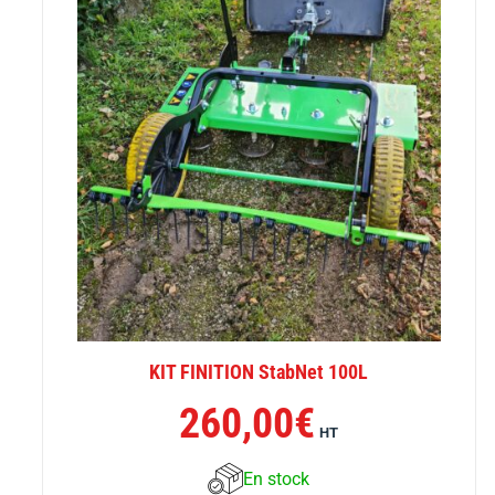
KIT FINITION StabNet 100L
260,00
€
HT
En stock