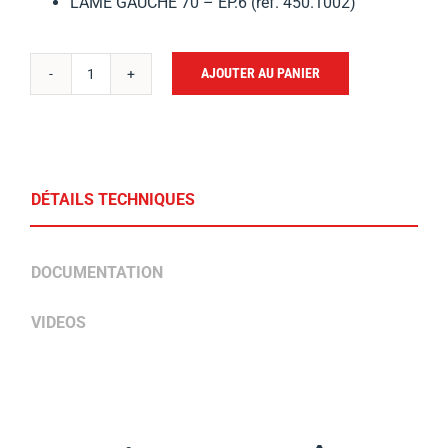
LAME GAUCHE 70 – EP.6 (ref. 450.1002)
AJOUTER AU PANIER
quantité
de
BOITE
DE
25
DÉTAILS TECHNIQUES
BOULONS
POUR
DOCUMENTATION
LAMES
70
VIDEOS
EP.6