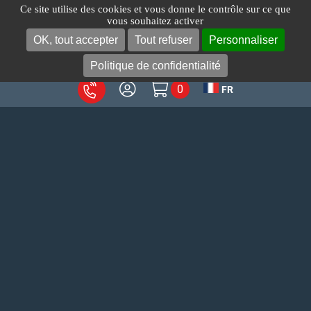
Passer
Ce site utilise des cookies et vous donne le contrôle sur ce que
vous souhaitez activer
au
OK, tout accepter
Tout refuser
Personnaliser
Toggl
contenu
Navig
Politique de confidentialité
0
FR
A propos
Produits
Votre métier
Services
Blog
Contact