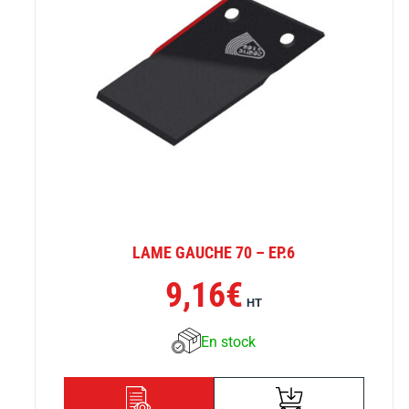
LAME GAUCHE 70 – EP.6
9,16
€
HT
En stock
AJOUTER AU
DÉTAILS
PANIER