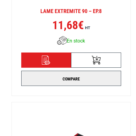
LAME EXTREMITE 90 – EP.8
11,68
€
HT
En stock
AJOUTER AU
DÉTAILS
PANIER
COMPARE